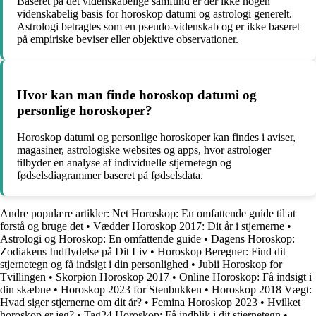
Baseret på det videnskabelige samfund er der ikke nogen
videnskabelig basis for horoskop datumi og astrologi generelt.
Astrologi betragtes som en pseudo-videnskab og er ikke baseret
på empiriske beviser eller objektive observationer.
Hvor kan man finde horoskop datumi og
personlige horoskoper?
Horoskop datumi og personlige horoskoper kan findes i aviser,
magasiner, astrologiske websites og apps, hvor astrologer
tilbyder en analyse af individuelle stjernetegn og
fødselsdiagrammer baseret på fødselsdata.
Andre populære artikler:
Net Horoskop: En omfattende guide til at
forstå og bruge det
•
Vædder Horoskop 2017: Dit år i stjernerne
•
Astrologi og Horoskop: En omfattende guide
•
Dagens Horoskop:
Zodiakens Indflydelse på Dit Liv
•
Horoskop Beregner: Find dit
stjernetegn og få indsigt i din personlighed
•
Jubii Horoskop for
Tvillingen
•
Skorpion Horoskop 2017
•
Online Horoskop: Få indsigt i
din skæbne
•
Horoskop 2023 for Stenbukken
•
Horoskop 2018 Vægt:
Hvad siger stjernerne om dit år?
•
Femina Horoskop 2023
•
Hvilket
horoskop er jeg?
•
Tag24 Horoskop: Få indblik i dit stjernetegn
•