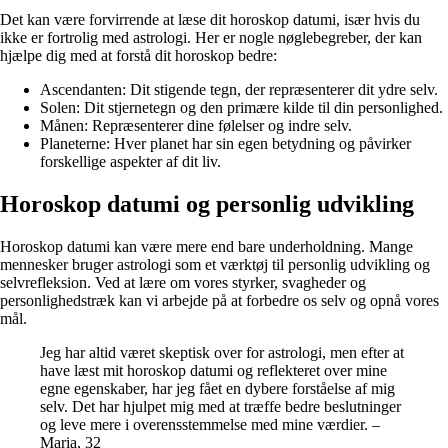
Det kan være forvirrende at læse dit horoskop datumi, især hvis du
ikke er fortrolig med astrologi. Her er nogle nøglebegreber, der kan
hjælpe dig med at forstå dit horoskop bedre:
Ascendanten: Dit stigende tegn, der repræsenterer dit ydre selv.
Solen: Dit stjernetegn og den primære kilde til din personlighed.
Månen: Repræsenterer dine følelser og indre selv.
Planeterne: Hver planet har sin egen betydning og påvirker
forskellige aspekter af dit liv.
Horoskop datumi og personlig udvikling
Horoskop datumi kan være mere end bare underholdning. Mange
mennesker bruger astrologi som et værktøj til personlig udvikling og
selvrefleksion. Ved at lære om vores styrker, svagheder og
personlighedstræk kan vi arbejde på at forbedre os selv og opnå vores
mål.
Jeg har altid været skeptisk over for astrologi, men efter at
have læst mit horoskop datumi og reflekteret over mine
egne egenskaber, har jeg fået en dybere forståelse af mig
selv. Det har hjulpet mig med at træffe bedre beslutninger
og leve mere i overensstemmelse med mine værdier. –
Maria, 32