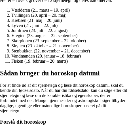
Her er en oversigt over de 12 stjernetegn og deres datointerval:
Vædderen (21. marts – 19. april)
Tvillingen (20. april – 20. maj)
Krebsen (21. maj – 20. juni)
Løven (21. juni – 22. juli)
Jomfruen (23. juli – 22. august)
Vægten (23. august – 22. september)
Skorpionen (23. september – 22. oktober)
Skytten (23. oktober – 21. november)
Stenbukken (22. november – 21. december)
Vandmanden (20. januar – 18. februar)
Fisken (19. februar – 20. marts)
Sådan bruger du horoskop datumi
For at finde ud af dit stjernetegn og læse dit horoskop datumi, skal du
kende din fødselsdato. Når du har din fødselsdato, kan du søge efter dit
stjernetegn og læse om de karakteristika og egenskaber, der er
forbundet med det. Mange hjemmesider og astrologiske bøger tilbyder
daglige, ugentlige eller månedlige horoskoper baseret på dit
stjernetegn.
Forstå dit horoskop