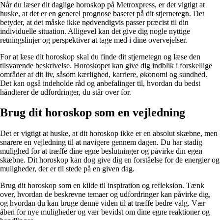
Når du læser dit daglige horoskop på Metroxpress, er det vigtigt at
huske, at det er en generel prognose baseret på dit stjernetegn. Det
betyder, at det måske ikke nødvendigvis passer præcist til din
individuelle situation. Alligevel kan det give dig nogle nyttige
retningslinjer og perspektiver at tage med i dine overvejelser.
For at læse dit horoskop skal du finde dit stjernetegn og læse den
tilsvarende beskrivelse. Horoskopet kan give dig indblik i forskellige
områder af dit liv, såsom kærlighed, karriere, økonomi og sundhed.
Det kan også indeholde råd og anbefalinger til, hvordan du bedst
håndterer de udfordringer, du står over for.
Brug dit horoskop som en vejledning
Det er vigtigt at huske, at dit horoskop ikke er en absolut skæbne, men
snarere en vejledning til at navigere gennem dagen. Du har stadig
mulighed for at træffe dine egne beslutninger og påvirke din egen
skæbne. Dit horoskop kan dog give dig en forståelse for de energier og
muligheder, der er til stede på en given dag.
Brug dit horoskop som en kilde til inspiration og refleksion. Tænk
over, hvordan de beskrevne temaer og udfordringer kan påvirke dig,
og hvordan du kan bruge denne viden til at træffe bedre valg. Vær
åben for nye muligheder og vær bevidst om dine egne reaktioner og