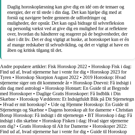
Daglig horoskoplæsning kan give dig en idé om de temaer og
energier, der er til stede i din dag. Det kan hjælpe dig med at
forstå og navigere bedre gennem de udfordringer og
muligheder, der opstår. Det kan også bidrage til selvrefleksion
og personlig vækst ved at give dig en mulighed for at reflektere
over, hvordan du håndterer og reagerer på de begivenheder, der
sker i dit liv. Det er dog vigtigt at huske, at horoskopet kun er én
af mange redskaber til selvudvikling, og det er vigtigt at have en
åben og kritisk tilgang til det.
Andre populære artikler:
Fisk Horoskop 2022
•
Horoskop Fisk i dag:
Find ud af, hvad stjernerne har i vente for dig
•
Horoskop 2023 for
Tyren
•
Horoskop Skorpion August 2022
•
2019 Horoskop: Hvad
stjernerne siger om dit kommende år
•
Horoskop Dnevni: Få indsigt i
din dag med astrologi
•
Horoskop Hotstart: En Guide til at Begynde
med Horoskoper
•
Daglige Gratis Horoskoper: Få Indblik i Din
Skæbne
•
Horoskop Vædderen: Et Indsigtfuldt Blik på Dit Stjernetegn
•
Hvad er mit horoskop?
•
Ude og Hjemme Horoskop: En Guide til
Stjernetegn og Skæbne
•
Dagens horoskop alt for damerne
•
Christian
Borup Horoskop: Få indsigt i dit stjernetegn
•
BT Horoskop i dag: Få
indsigt i din skæbne
•
Horoskop Fisken i dag: Hvad siger stjernerne
om dig?
•
Gratis Horoskop til Alt for Damerne
•
Horoskoper 2022:
Find ud af, hvad stjernerne har i vente for dig
•
Guide til Horoskop