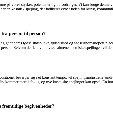
e på vores styrker, potentialer og udfordringer. Vi kan bruge denne vid
i har en kosmisk spejling, der indikerer evner inden for kunst, kommunika
fra person til person?
ngigt af deres fødselstidspunkt, fødselssted og fødselshoroskopets placer
er person. Selvom der kan være visse almene kosmiske spejlinger, vil der
positioner bevæger sig i et konstant tempo, vil spejlingsmønstrene ændre
g liv kommer mere i fokus, og nye kosmiske spejlinger kan opstå. En hor
ge fremtidige begivenheder?