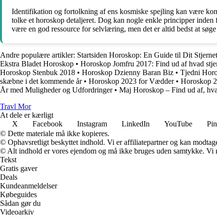
Identifikation og fortolkning af ens kosmiske spejling kan være komp
tolke et horoskop detaljeret. Dog kan nogle enkle principper inden 
være en god ressource for selvlæring, men det er altid bedst at søg
Andre populære artikler:
Startsiden Horoskop: En Guide til Dit Stjerne
Ekstra Bladet Horoskop
•
Horoskop Jomfru 2017: Find ud af hvad stjer
Horoskop Stenbuk 2018
•
Horoskop Dzienny Baran Biz
•
Tjedni Horo
skæbne i det kommende år
•
Horoskop 2023 for Vædder
•
Horoskop 20
År med Muligheder og Udfordringer
•
Maj Horoskop – Find ud af, hv
Travl Mor
At dele er kærligt
X
Facebook
Instagram
LinkedIn
YouTube
Pin
© Dette materiale må ikke kopieres.
© Ophavsretligt beskyttet indhold. Vi er affiliatepartner og kan modtag
© Alt indhold er vores ejendom og må ikke bruges uden samtykke. Vi mod
Tekst
Gratis gaver
Deals
Kundeanmeldelser
Købeguides
Sådan gør du
Videoarkiv