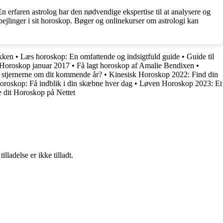
n erfaren astrolog har den nødvendige ekspertise til at analysere og
pejlinger i sit horoskop. Bøger og onlinekurser om astrologi kan
kken
•
Læs horoskop: En omfattende og indsigtfuld guide
•
Guide til
Horoskop januar 2017
•
Få lagt horoskop af Amalie Bendixen
•
 stjernerne om dit kommende år?
•
Kinesisk Horoskop 2022: Find din
oroskop: Få indblik i din skæbne hver dag
•
Løven Horoskop 2023: Et
 dit Horoskop på Nettet
adelse er ikke tilladt.