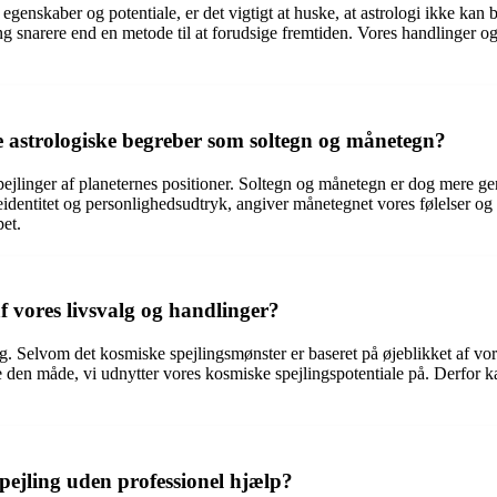
genskaber og potentiale, er det vigtigt at huske, at astrologi ikke kan b
ng snarere end en metode til at forudsige fremtiden. Vores handlinger og 
re astrologiske begreber som soltegn og månetegn?
ejlinger af planeternes positioner. Soltegn og månetegn er dog mere gene
neidentitet og personlighedsudtryk, angiver månetegnet vores følelser 
pet.
f vores livsvalg og handlinger?
. Selvom det kosmiske spejlingsmønster er baseret på øjeblikket af vores 
e den måde, vi udnytter vores kosmiske spejlingspotentiale på. Derfor k
spejling uden professionel hjælp?