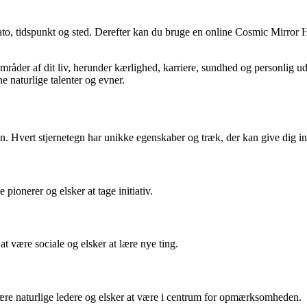
, tidspunkt og sted. Derefter kan du bruge en online Cosmic Mirror Horo
ge områder af dit liv, herunder kærlighed, karriere, sundhed og personli
e naturlige talenter og evner.
gn. Hvert stjernetegn har unikke egenskaber og træk, der kan give dig i
ionerer og elsker at tage initiativ.
at være sociale og elsker at lære nye ting.
være naturlige ledere og elsker at være i centrum for opmærksomheden.