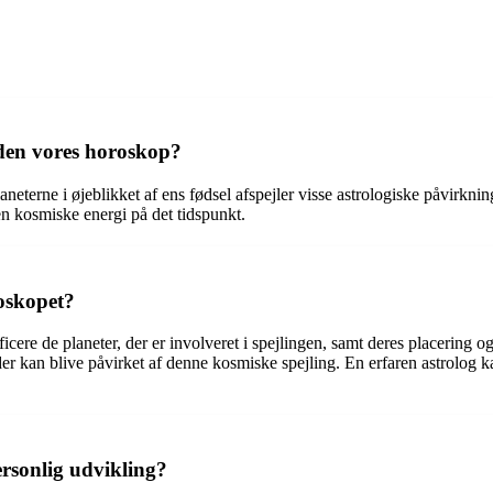
 den vores horoskop?
aneterne i øjeblikket af ens fødsel afspejler visse astrologiske påvirkni
en kosmiske energi på det tidspunkt.
oskopet?
ificere de planeter, der er involveret i spejlingen, samt deres placering
ed der kan blive påvirket af denne kosmiske spejling. En erfaren astrolog
ersonlig udvikling?