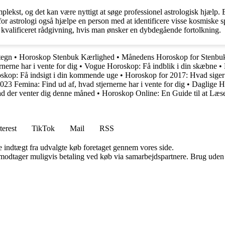
lekst, og det kan være nyttigt at søge professionel astrologisk hjælp. E
for astrologi også hjælpe en person med at identificere visse kosmiske s
e kvalificeret rådgivning, hvis man ønsker en dybdegående fortolkning.
tegn
•
Horoskop Stenbuk Kærlighed
•
Månedens Horoskop for Stenbu
nerne har i vente for dig
•
Vogue Horoskop: Få indblik i din skæbne
•
skop: Få indsigt i din kommende uge
•
Horoskop for 2017: Hvad siger
23 Femina: Find ud af, hvad stjernerne har i vente for dig
•
Daglige H
ad der venter dig denne måned
•
Horoskop Online: En Guide til at Læse
terest
TikTok
Mail
RSS
e indtægt fra udvalgte køb foretaget gennem vores side.
tager muligvis betaling ved køb via samarbejdspartnere. Brug uden till