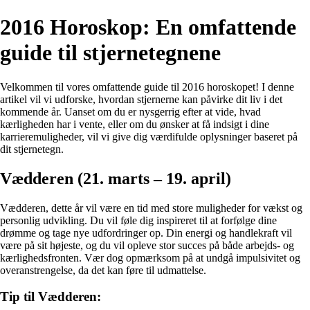
2016 Horoskop: En omfattende
guide til stjernetegnene
Velkommen til vores omfattende guide til 2016 horoskopet! I denne
artikel vil vi udforske, hvordan stjernerne kan påvirke dit liv i det
kommende år. Uanset om du er nysgerrig efter at vide, hvad
kærligheden har i vente, eller om du ønsker at få indsigt i dine
karrieremuligheder, vil vi give dig værdifulde oplysninger baseret på
dit stjernetegn.
Vædderen (21. marts – 19. april)
Vædderen, dette år vil være en tid med store muligheder for vækst og
personlig udvikling. Du vil føle dig inspireret til at forfølge dine
drømme og tage nye udfordringer op. Din energi og handlekraft vil
være på sit højeste, og du vil opleve stor succes på både arbejds- og
kærlighedsfronten. Vær dog opmærksom på at undgå impulsivitet og
overanstrengelse, da det kan føre til udmattelse.
Tip til Vædderen: