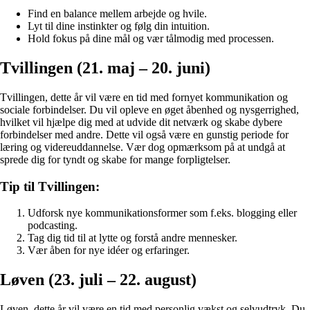
Find en balance mellem arbejde og hvile.
Lyt til dine instinkter og følg din intuition.
Hold fokus på dine mål og vær tålmodig med processen.
Tvillingen (21. maj – 20. juni)
Tvillingen, dette år vil være en tid med fornyet kommunikation og
sociale forbindelser. Du vil opleve en øget åbenhed og nysgerrighed,
hvilket vil hjælpe dig med at udvide dit netværk og skabe dybere
forbindelser med andre. Dette vil også være en gunstig periode for
læring og videreuddannelse. Vær dog opmærksom på at undgå at
sprede dig for tyndt og skabe for mange forpligtelser.
Tip til Tvillingen:
Udforsk nye kommunikationsformer som f.eks. blogging eller
podcasting.
Tag dig tid til at lytte og forstå andre mennesker.
Vær åben for nye idéer og erfaringer.
Løven (23. juli – 22. august)
Løven, dette år vil være en tid med personlig vækst og selvudtryk. Du