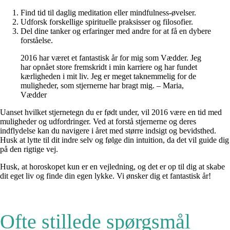
Find tid til daglig meditation eller mindfulness-øvelser.
Udforsk forskellige spirituelle praksisser og filosofier.
Del dine tanker og erfaringer med andre for at få en dybere
forståelse.
2016 har været et fantastisk år for mig som Vædder. Jeg
har opnået store fremskridt i min karriere og har fundet
kærligheden i mit liv. Jeg er meget taknemmelig for de
muligheder, som stjernerne har bragt mig. – Maria,
Vædder
Uanset hvilket stjernetegn du er født under, vil 2016 være en tid med
muligheder og udfordringer. Ved at forstå stjernerne og deres
indflydelse kan du navigere i året med større indsigt og bevidsthed.
Husk at lytte til dit indre selv og følge din intuition, da det vil guide dig
på den rigtige vej.
Husk, at horoskopet kun er en vejledning, og det er op til dig at skabe
dit eget liv og finde din egen lykke. Vi ønsker dig et fantastisk år!
Ofte stillede spørgsmål