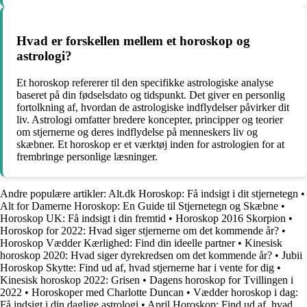
Hvad er forskellen mellem et horoskop og
astrologi?
Et horoskop refererer til den specifikke astrologiske analyse
baseret på din fødselsdato og tidspunkt. Det giver en personlig
fortolkning af, hvordan de astrologiske indflydelser påvirker dit
liv. Astrologi omfatter bredere koncepter, principper og teorier
om stjernerne og deres indflydelse på menneskers liv og
skæbner. Et horoskop er et værktøj inden for astrologien for at
frembringe personlige læsninger.
Andre populære artikler:
Alt.dk Horoskop: Få indsigt i dit stjernetegn
•
Alt for Damerne Horoskop: En Guide til Stjernetegn og Skæbne
•
Horoskop UK: Få indsigt i din fremtid
•
Horoskop 2016 Skorpion
•
Horoskop for 2022: Hvad siger stjernerne om det kommende år?
•
Horoskop Vædder Kærlighed: Find din ideelle partner
•
Kinesisk
horoskop 2020: Hvad siger dyrekredsen om det kommende år?
•
Jubii
Horoskop Skytte: Find ud af, hvad stjernerne har i vente for dig
•
Kinesisk horoskop 2022: Grisen
•
Dagens horoskop for Tvillingen i
2022
•
Horoskoper med Charlotte Duncan
•
Vædder horoskop i dag:
Få indsigt i din daglige astrologi
•
April Horoskop: Find ud af, hvad