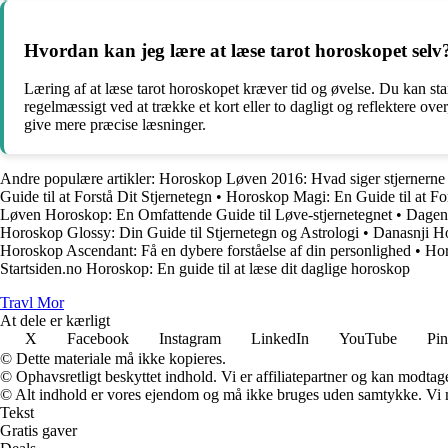
Hvordan kan jeg lære at læse tarot horoskopet selv
Læring af at læse tarot horoskopet kræver tid og øvelse. Du kan star
regelmæssigt ved at trække et kort eller to dagligt og reflektere ove
give mere præcise læsninger.
Andre populære artikler:
Horoskop Løven 2016: Hvad siger stjernerne 
Guide til at Forstå Dit Stjernetegn
•
Horoskop Magi: En Guide til at Fo
Løven Horoskop: En Omfattende Guide til Løve-stjernetegnet
•
Dagens
Horoskop Glossy: Din Guide til Stjernetegn og Astrologi
•
Danasnji H
Horoskop Ascendant: Få en dybere forståelse af din personlighed
•
Hor
Startsiden.no Horoskop: En guide til at læse dit daglige horoskop
Travl Mor
At dele er kærligt
X
Facebook
Instagram
LinkedIn
YouTube
Pin
© Dette materiale må ikke kopieres.
© Ophavsretligt beskyttet indhold. Vi er affiliatepartner og kan modtag
© Alt indhold er vores ejendom og må ikke bruges uden samtykke. Vi mod
Tekst
Gratis gaver