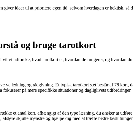
 giver ideer til at prioritere egen tid, selvom hverdagen er hektisk, så 
orstå og bruge tarotkort
vil vi udforske, hvad tarotkort er, hvordan de fungerer, og hvordan du ka
t give vejledning og rådgivning. Et typisk tarotkort sæt består af 78 kort,
 fokuserer på mere specifikke situationer og dagliglivets udfordringer.
r trække et antal kort, afhængigt af den type læsning, du ønsker at udfø
l, afsløre skjulte mønstre og hjælpe dig med at træffe bedre beslutninger