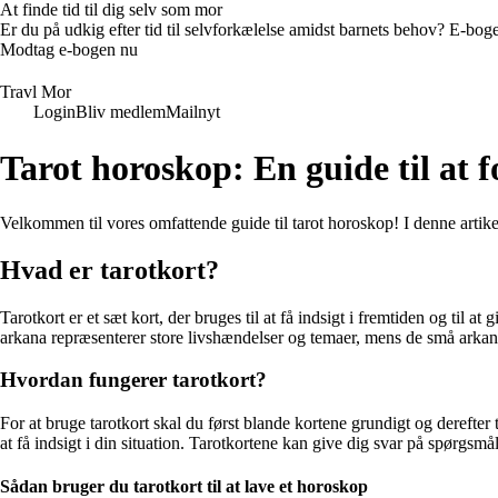
At finde tid til dig selv som mor
Er du på udkig efter tid til selvforkælelse amidst barnets behov? E-bogen
Modtag e-bogen nu
Travl Mor
Login
Bliv medlem
Mailnyt
Tarot horoskop: En guide til at f
Velkommen til vores omfattende guide til tarot horoskop! I denne artikel 
Hvad er tarotkort?
Tarotkort er et sæt kort, der bruges til at få indsigt i fremtiden og til a
arkana repræsenterer store livshændelser og temaer, mens de små arkana
Hvordan fungerer tarotkort?
For at bruge tarotkort skal du først blande kortene grundigt og derefte
at få indsigt i din situation. Tarotkortene kan give dig svar på spørgsmå
Sådan bruger du tarotkort til at lave et horoskop