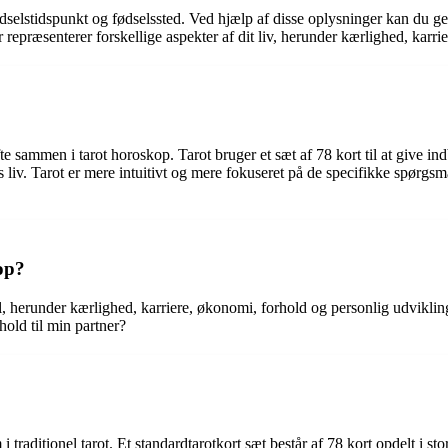
fødselstidspunkt og fødselssted. Ved hjælp af disse oplysninger kan du g
er repræsenterer forskellige aspekter af dit liv, herunder kærlighed, karri
e sammen i tarot horoskop. Tarot bruger et sæt af 78 kort til at give in
ons liv. Tarot er mere intuitivt og mere fokuseret på de specifikke spør
op?
ål, herunder kærlighed, karriere, økonomi, forhold og personlig udvikli
old til min partner?
 traditionel tarot. Et standardtarotkort sæt består af 78 kort opdelt i s