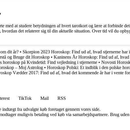
?
te med at studere betydningen af hvert tarotkort og lære at forbinde det
r, hvordan det relaterer sig til din aktuelle situation. Over tid vil du o
om dit år?
•
Skorpion 2023 Horoskop: Find ud af, hvad stjernerne har i
rstå og Bruge dit Horoskop
•
Kaninens År Horoskop: Find ud af, hvad 
 horoskop på Kvindetid: Find vejledning i stjernerne
•
Novosti Horosk
oroskop – Moj Astrolog
•
Horoskop Polski: Et indblik i den polske hor
oskop Vædder 2017: Find ud af, hvad det kommende år har i vente for
terest
TikTok
Mail
RSS
e indtægt fra udvalgte køb foretaget gennem vores side.
tager muligvis betaling ved køb via samarbejdspartnere. Brug uden till