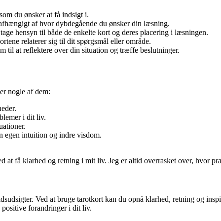
 som du ønsker at få indsigt i.
m, afhængigt af hvor dybdegående du ønsker din læsning.
age hensyn til både de enkelte kort og deres placering i læsningen.
ortene relaterer sig til dit spørgsmål eller område.
til at reflektere over din situation og træffe beslutninger.
 er nogle af dem:
heder.
emer i dit liv.
uationer.
n egen intuition og indre visdom.
ed at få klarhed og retning i mit liv. Jeg er altid overrasket over, hvor p
tidsudsigter. Ved at bruge tarotkort kan du opnå klarhed, retning og inspi
positive forandringer i dit liv.