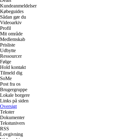
Deals
Kundeanmeldelser
Købeguides
Sådan gør du
Videoarkiv
Profil
Mit område
Medlemskab
Prisliste
Udbytte
Ressourcer
Følge
Hold kontakt
Tilmeld dig
SoMe
Post fra os
Brugergruppe
Lokale borgere
Links på siden
Oversigt
Tekster
Dokumenter
Tekstunivers
RSS
Lovgivning