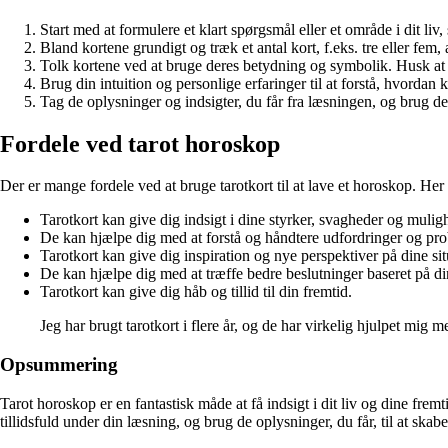
Start med at formulere et klart spørgsmål eller et område i dit liv,
Bland kortene grundigt og træk et antal kort, f.eks. tre eller fe
Tolk kortene ved at bruge deres betydning og symbolik. Husk at t
Brug din intuition og personlige erfaringer til at forstå, hvordan k
Tag de oplysninger og indsigter, du får fra læsningen, og brug dem 
Fordele ved tarot horoskop
Der er mange fordele ved at bruge tarotkort til at lave et horoskop. Her
Tarotkort kan give dig indsigt i dine styrker, svagheder og mulig
De kan hjælpe dig med at forstå og håndtere udfordringer og probl
Tarotkort kan give dig inspiration og nye perspektiver på dine sit
De kan hjælpe dig med at træffe bedre beslutninger baseret på di
Tarotkort kan give dig håb og tillid til din fremtid.
Jeg har brugt tarotkort i flere år, og de har virkelig hjulpet mig m
Opsummering
Tarot horoskop er en fantastisk måde at få indsigt i dit liv og dine frem
tillidsfuld under din læsning, og brug de oplysninger, du får, til at skabe 