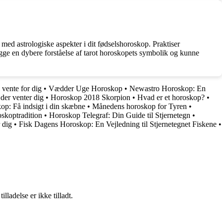
 med astrologiske aspekter i dit fødselshoroskop. Praktiser
pbygge en dybere forståelse af tarot horoskopets symbolik og kunne
 vente for dig
•
Vædder Uge Horoskop
•
Newastro Horoskop: En
der venter dig
•
Horoskop 2018 Skorpion
•
Hvad er et horoskop?
•
op: Få indsigt i din skæbne
•
Månedens horoskop for Tyren
•
oskoptradition
•
Horoskop Telegraf: Din Guide til Stjernetegn
•
 dig
•
Fisk Dagens Horoskop: En Vejledning til Stjernetegnet Fiskene
•
adelse er ikke tilladt.