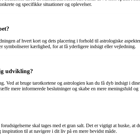
nkrete og specifikke situationer og oplevelser.
pet?
ydningen af hvert kort og dets placering i forhold til astrologiske aspekt
er symboliserer kærlighed, for at få yderligere indsigt eller vejledning.
ig udvikling?
g. Ved at bruge tarotkortene og astrologien kan du få dyb indsigt i din
 du træffe mere informerede beslutninger og skabe en mere meningsfuld og t
rudsigelserne skal tages med et gran salt. Det er vigtigt at huske, at du 
inspiration til at navigere i dit liv på en mere bevidst måde.