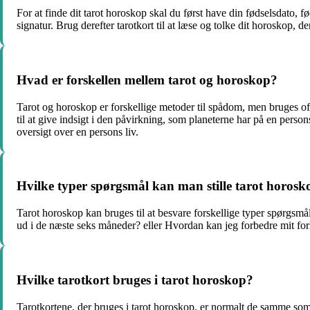
For at finde dit tarot horoskop skal du først have din fødselsdato, 
signatur. Brug derefter tarotkort til at læse og tolke dit horoskop, d
Hvad er forskellen mellem tarot og horoskop?
Tarot og horoskop er forskellige metoder til spådom, men bruges oft
til at give indsigt i den påvirkning, som planeterne har på en pers
oversigt over en persons liv.
Hvilke typer spørgsmål kan man stille tarot horosk
Tarot horoskop kan bruges til at besvare forskellige typer spørgsm
ud i de næste seks måneder? eller Hvordan kan jeg forbedre mit forh
Hvilke tarotkort bruges i tarot horoskop?
Tarotkortene, der bruges i tarot horoskop, er normalt de samme som i