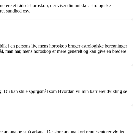
enerere et fødselshoroskop, der viser din unikke astrologiske
ere, sundhed osv.
dblik i en persons liv, mens horoskop bruger astrologiske beregninger
gsmål, man har, mens horoskop er mere generelt og kan give en bredere
ng. Du kan stille spørgsmål som Hvordan vil min karriereudvikling se
tore arkana og små arkana. De store arkana kort repræsenterer vigtige