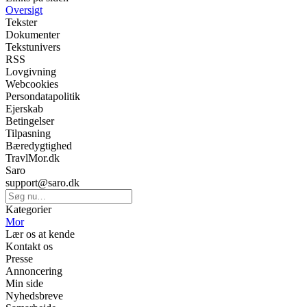
Oversigt
Tekster
Dokumenter
Tekstunivers
RSS
Lovgivning
Webcookies
Persondatapolitik
Ejerskab
Betingelser
Tilpasning
Bæredygtighed
TravlMor.dk
Saro
support@saro.dk
Kategorier
Mor
Lær os at kende
Kontakt os
Presse
Annoncering
Min side
Nyhedsbreve