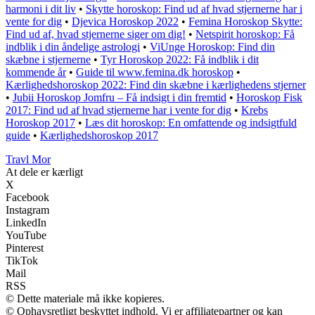
harmoni i dit liv
•
Skytte horoskop: Find ud af hvad stjernerne har i
vente for dig
•
Djevica Horoskop 2022
•
Femina Horoskop Skytte:
Find ud af, hvad stjernerne siger om dig!
•
Netspirit horoskop: Få
indblik i din åndelige astrologi
•
ViUnge Horoskop: Find din
skæbne i stjernerne
•
Tyr Horoskop 2022: Få indblik i dit
kommende år
•
Guide til www.femina.dk horoskop
•
Kærlighedshoroskop 2022: Find din skæbne i kærlighedens stjerner
•
Jubii Horoskop Jomfru – Få indsigt i din fremtid
•
Horoskop Fisk
2017: Find ud af hvad stjernerne har i vente for dig
•
Krebs
Horoskop 2017
•
Læs dit horoskop: En omfattende og indsigtfuld
guide
•
Kærlighedshoroskop 2017
Travl Mor
At dele er kærligt
X
Facebook
Instagram
LinkedIn
YouTube
Pinterest
TikTok
Mail
RSS
© Dette materiale må ikke kopieres.
© Ophavsretligt beskyttet indhold. Vi er affiliatepartner og kan