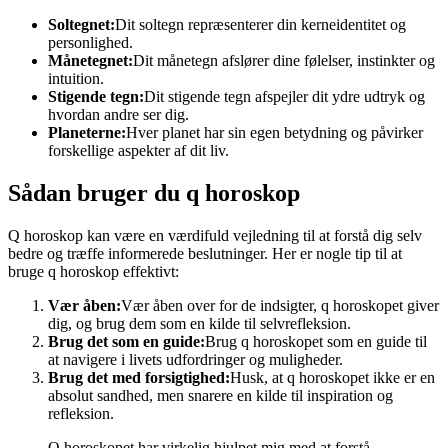
Soltegnet:
Dit soltegn repræsenterer din kerneidentitet og
personlighed.
Månetegnet:
Dit månetegn afslører dine følelser, instinkter og
intuition.
Stigende tegn:
Dit stigende tegn afspejler dit ydre udtryk og
hvordan andre ser dig.
Planeterne:
Hver planet har sin egen betydning og påvirker
forskellige aspekter af dit liv.
Sådan bruger du q horoskop
Q horoskop kan være en værdifuld vejledning til at forstå dig selv
bedre og træffe informerede beslutninger. Her er nogle tip til at
bruge q horoskop effektivt:
Vær åben:
Vær åben over for de indsigter, q horoskopet giver
dig, og brug dem som en kilde til selvrefleksion.
Brug det som en guide:
Brug q horoskopet som en guide til
at navigere i livets udfordringer og muligheder.
Brug det med forsigtighed:
Husk, at q horoskopet ikke er en
absolut sandhed, men snarere en kilde til inspiration og
refleksion.
Q horoskopet har virkelig hjulpet mig med at forstå