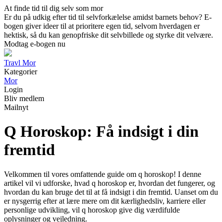
At finde tid til dig selv som mor
Er du på udkig efter tid til selvforkælelse amidst barnets behov? E-
bogen giver ideer til at prioritere egen tid, selvom hverdagen er
hektisk, så du kan genopfriske dit selvbillede og styrke dit velvære.
Modtag e-bogen nu
Travl Mor
Kategorier
Mor
Login
Bliv medlem
Mailnyt
Q Horoskop: Få indsigt i din
fremtid
Velkommen til vores omfattende guide om q horoskop! I denne
artikel vil vi udforske, hvad q horoskop er, hvordan det fungerer, og
hvordan du kan bruge det til at få indsigt i din fremtid. Uanset om du
er nysgerrig efter at lære mere om dit kærlighedsliv, karriere eller
personlige udvikling, vil q horoskop give dig værdifulde
oplysninger og vejledning.