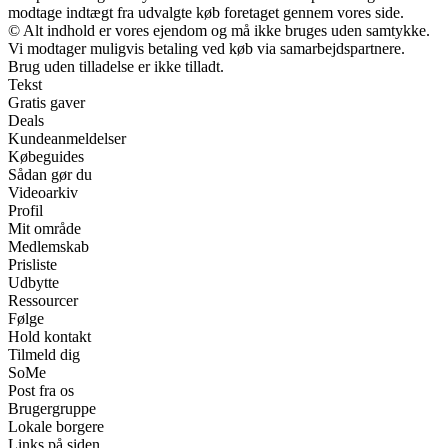
modtage indtægt fra udvalgte køb foretaget gennem vores side.
© Alt indhold er vores ejendom og må ikke bruges uden samtykke.
Vi modtager muligvis betaling ved køb via samarbejdspartnere.
Brug uden tilladelse er ikke tilladt.
Tekst
Gratis gaver
Deals
Kundeanmeldelser
Købeguides
Sådan gør du
Videoarkiv
Profil
Mit område
Medlemskab
Prisliste
Udbytte
Ressourcer
Følge
Hold kontakt
Tilmeld dig
SoMe
Post fra os
Brugergruppe
Lokale borgere
Links på siden