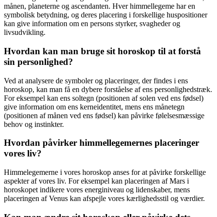
månen, planeterne og ascendanten. Hver himmellegeme har en
symbolisk betydning, og deres placering i forskellige huspositioner
kan give information om en persons styrker, svagheder og
livsudvikling.
Hvordan kan man bruge sit horoskop til at forstå
sin personlighed?
Ved at analysere de symboler og placeringer, der findes i ens
horoskop, kan man få en dybere forståelse af ens personlighedstræk.
For eksempel kan ens soltegn (positionen af solen ved ens fødsel)
give information om ens kerneidentitet, mens ens månetegn
(positionen af månen ved ens fødsel) kan påvirke følelsesmæssige
behov og instinkter.
Hvordan påvirker himmellegemernes placeringer
vores liv?
Himmelegemerne i vores horoskop anses for at påvirke forskellige
aspekter af vores liv. For eksempel kan placeringen af Mars i
horoskopet indikere vores energiniveau og lidenskaber, mens
placeringen af Venus kan afspejle vores kærlighedsstil og værdier.