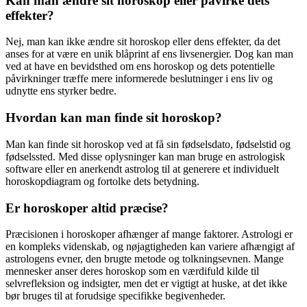
Kan man ændre sit horoskop eller påvirke dets
effekter?
Nej, man kan ikke ændre sit horoskop eller dens effekter, da det
anses for at være en unik blåprint af ens livsenergier. Dog kan man
ved at have en bevidsthed om ens horoskop og dets potentielle
påvirkninger træffe mere informerede beslutninger i ens liv og
udnytte ens styrker bedre.
Hvordan kan man finde sit horoskop?
Man kan finde sit horoskop ved at få sin fødselsdato, fødselstid og
fødselssted. Med disse oplysninger kan man bruge en astrologisk
software eller en anerkendt astrolog til at generere et individuelt
horoskopdiagram og fortolke dets betydning.
Er horoskoper altid præcise?
Præcisionen i horoskoper afhænger af mange faktorer. Astrologi er
en kompleks videnskab, og nøjagtigheden kan variere afhængigt af
astrologens evner, den brugte metode og tolkningsevnen. Mange
mennesker anser deres horoskop som en værdifuld kilde til
selvrefleksion og indsigter, men det er vigtigt at huske, at det ikke
bør bruges til at forudsige specifikke begivenheder.