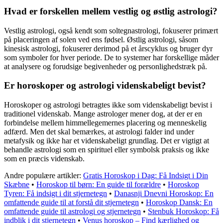
Hvad er forskellen mellem vestlig og østlig astrologi?
Vestlig astrologi, også kendt som soltegnastrologi, fokuserer primært
på placeringen af solen ved ens fødsel. Østlig astrologi, såsom
kinesisk astrologi, fokuserer derimod på et årscyklus og bruger dyr
som symboler for hver periode. De to systemer har forskellige måder
at analysere og forudsige begivenheder og personlighedstræk på.
Er horoskoper og astrologi videnskabeligt bevist?
Horoskoper og astrologi betragtes ikke som videnskabeligt bevist i
traditionel videnskab. Mange astrologer mener dog, at der er en
forbindelse mellem himmellegemernes placering og menneskelig
adfærd. Men det skal bemærkes, at astrologi falder ind under
metafysik og ikke har et videnskabeligt grundlag. Det er vigtigt at
behandle astrologi som en spirituel eller symbolsk praksis og ikke
som en præcis videnskab.
Andre populære artikler:
Gratis Horoskop i Dag: Få Indsigt i Din
Skæbne
•
Horoskop til børn: En guide til forældre
•
Horoskop
Tyren: Få indsigt i dit stjernetegn
•
Danasnji Dnevni Horoskop: En
omfattende guide til at forstå dit stjernetegn
•
Horoskop Dansk: En
omfattende guide til astrologi og stjernetegn
•
Stenbuk Horoskop: Få
indblik i dit stjernetegn
•
Venus horoskop – Find kærlighed og