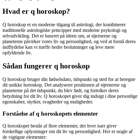
Hvad er q horoskop?
Q horoskop er en moderne tilgang til astrologi, der kombinerer
traditionelle astrologiske principper med moderne psykologi og
selvudvikling. Det er baseret på ideen om, at stjernerne og
planeterne påvirker vores liv og personlighed, og ved at forstå deres
indflydelse kan vi træffe bedre beslutninger og leve mere
opfyldende liv.
Sådan fungerer q horoskop
Q horoskop bruger din fødselsdato, tidspunkt og sted for at beregne
dit unikke horoskop. Det analyserer positionen af ​​stjernerne og
planeterne på det tidspunkt, du blev født, og fortolker deres
betydning for dit liv. Q horoskopet giver dig indsigt i dine personlige
egenskaber, styrker, svagheder og muligheder.
Forståelse af q horoskopets elementer
Q horoskopet består af flere elementer, der hver især giver
forskellige oplysninger om dit liv og personlighed. Her er nogle af
de vigtigste elementer: