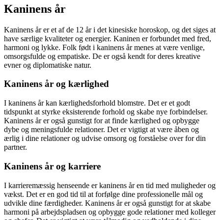
Kaninens år
Kaninens år er et af de 12 år i det kinesiske horoskop, og det siges at
have særlige kvaliteter og energier. Kaninen er forbundet med fred,
harmoni og lykke. Folk født i kaninens år menes at være venlige,
omsorgsfulde og empatiske. De er også kendt for deres kreative
evner og diplomatiske natur.
Kaninens år og kærlighed
I kaninens år kan kærlighedsforhold blomstre. Det er et godt
tidspunkt at styrke eksisterende forhold og skabe nye forbindelser.
Kaninens år er også gunstigt for at finde kærlighed og opbygge
dybe og meningsfulde relationer. Det er vigtigt at være åben og
ærlig i dine relationer og udvise omsorg og forståelse over for din
partner.
Kaninens år og karriere
I karrieremæssig henseende er kaninens år en tid med muligheder og
vækst. Det er en god tid til at forfølge dine professionelle mål og
udvikle dine færdigheder. Kaninens år er også gunstigt for at skabe
harmoni på arbejdspladsen og opbygge gode relationer med kolleger