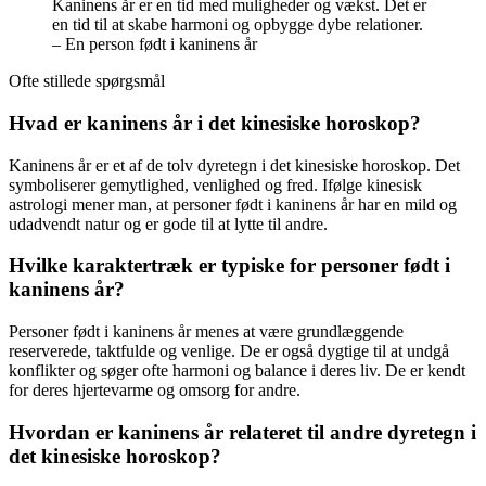
Kaninens år er en tid med muligheder og vækst. Det er
en tid til at skabe harmoni og opbygge dybe relationer.
– En person født i kaninens år
Ofte stillede spørgsmål
Hvad er kaninens år i det kinesiske horoskop?
Kaninens år er et af de tolv dyretegn i det kinesiske horoskop. Det
symboliserer gemytlighed, venlighed og fred. Ifølge kinesisk
astrologi mener man, at personer født i kaninens år har en mild og
udadvendt natur og er gode til at lytte til andre.
Hvilke karaktertræk er typiske for personer født i
kaninens år?
Personer født i kaninens år menes at være grundlæggende
reserverede, taktfulde og venlige. De er også dygtige til at undgå
konflikter og søger ofte harmoni og balance i deres liv. De er kendt
for deres hjertevarme og omsorg for andre.
Hvordan er kaninens år relateret til andre dyretegn i
det kinesiske horoskop?