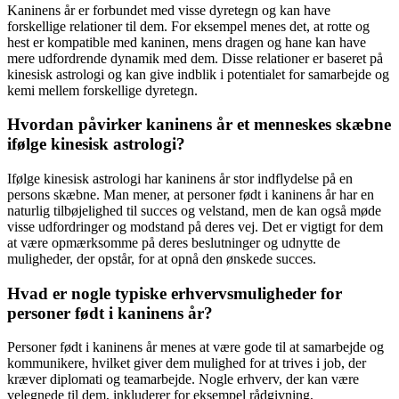
Kaninens år er forbundet med visse dyretegn og kan have
forskellige relationer til dem. For eksempel menes det, at rotte og
hest er kompatible med kaninen, mens dragen og hane kan have
mere udfordrende dynamik med dem. Disse relationer er baseret på
kinesisk astrologi og kan give indblik i potentialet for samarbejde og
kemi mellem forskellige dyretegn.
Hvordan påvirker kaninens år et menneskes skæbne
ifølge kinesisk astrologi?
Ifølge kinesisk astrologi har kaninens år stor indflydelse på en
persons skæbne. Man mener, at personer født i kaninens år har en
naturlig tilbøjelighed til succes og velstand, men de kan også møde
visse udfordringer og modstand på deres vej. Det er vigtigt for dem
at være opmærksomme på deres beslutninger og udnytte de
muligheder, der opstår, for at opnå den ønskede succes.
Hvad er nogle typiske erhvervsmuligheder for
personer født i kaninens år?
Personer født i kaninens år menes at være gode til at samarbejde og
kommunikere, hvilket giver dem mulighed for at trives i job, der
kræver diplomati og teamarbejde. Nogle erhverv, der kan være
velegnede til dem, inkluderer for eksempel rådgivning,