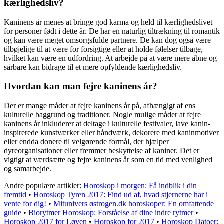
kærlighedsliv?
Kaninens år menes at bringe god karma og held til kærlighedslivet
for personer født i dette år. De har en naturlig tiltrækning til romantik
og kan være meget omsorgsfulde partnere. De kan dog også være
tilbøjelige til at være for forsigtige eller at holde følelser tilbage,
hvilket kan være en udfordring. At arbejde på at være mere åbne og
sårbare kan bidrage til et mere opfyldende kærlighedsliv.
Hvordan kan man fejre kaninens år?
Der er mange måder at fejre kaninens år på, afhængigt af ens
kulturelle baggrund og traditioner. Nogle mulige måder at fejre
kaninens år inkluderer at deltage i kulturelle festivaler, lave kanin-
inspirerede kunstværker eller håndværk, dekorere med kaninmotiver
eller endda donere til velgørende formål, der hjælper
dyreorganisationer eller fremmer beskyttelse af kaniner. Det er
vigtigt at værdsætte og fejre kaninens år som en tid med venlighed
og samarbejde.
Andre populære artikler:
Horoskop i morgen: Få indblik i din
fremtid
•
Horoskop Tyren 2017: Find ud af, hvad stjernerne har i
vente for dig!
•
Mitunivers østrogen.dk horoskoper: En omfattende
guide
•
Biorytmer Horoskop: Forståelse af dine indre rytmer
•
Horoskop 2017 for Løven
•
Horoskop for 2017
•
Horoskop Datoer: