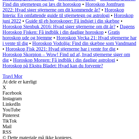
Find din stjernetegn og læs dit horoskop
•
Horoskop Jomfruen
2022: Hvad siger stjernerne om dit kommende år?
•
Horoskop
Interia: En omfattende guide til stjernetegn og astrologi
•
Horoskop
juni 2022
•
Guide til eb horoskoper: Få indsigt i din skæbne
•
Horoskop Stenbuk 2016: Hvad siger stjernerne om dit år?
•
Dagens
Horoskop Fisken: Få indblik i din daglige horoskop
•
Gratis
horoskop ude og hjemme
•
Horoskop Vecka 21: Hvad stjernerne har
i vente til dig
•
Horoskop Vodolija: Find din skæbne som Vandmand
•
Horoskop Fisk 2021: Hvad stjernerne har i vente for dig
•
Horoskop Skorpion – Wow! Find ud af, hvad stjernerne siger om
dig
•
Horoskop Morgen: Få indblik i din daglige astrologi
•
Horoskop på Ekstra Bladet: Hvad kan du forvente?
Travl Mor
At dele er kærligt
X
Facebook
Instagram
LinkedIn
YouTube
Pinterest
TikTok
Mail
RSS
© Dette materiale må ikke kopieres.