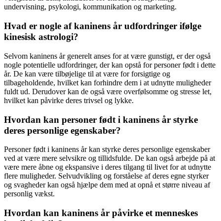
undervisning, psykologi, kommunikation og marketing.
Hvad er nogle af kaninens år udfordringer ifølge
kinesisk astrologi?
Selvom kaninens år generelt anses for at være gunstigt, er der også
nogle potentielle udfordringer, der kan opstå for personer født i dette
år. De kan være tilbøjelige til at være for forsigtige og
tilbageholdende, hvilket kan forhindre dem i at udnytte muligheder
fuldt ud. Derudover kan de også være overfølsomme og stresse let,
hvilket kan påvirke deres trivsel og lykke.
Hvordan kan personer født i kaninens år styrke
deres personlige egenskaber?
Personer født i kaninens år kan styrke deres personlige egenskaber
ved at være mere selvsikre og tillidsfulde. De kan også arbejde på at
være mere åbne og ekspansive i deres tilgang til livet for at udnytte
flere muligheder. Selvudvikling og forståelse af deres egne styrker
og svagheder kan også hjælpe dem med at opnå et større niveau af
personlig vækst.
Hvordan kan kaninens år påvirke et menneskes