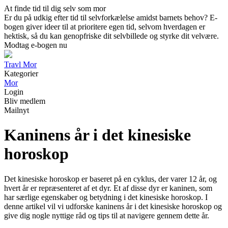
At finde tid til dig selv som mor
Er du på udkig efter tid til selvforkælelse amidst barnets behov? E-
bogen giver ideer til at prioritere egen tid, selvom hverdagen er
hektisk, så du kan genopfriske dit selvbillede og styrke dit velvære.
Modtag e-bogen nu
Travl Mor
Kategorier
Mor
Login
Bliv medlem
Mailnyt
Kaninens år i det kinesiske
horoskop
Det kinesiske horoskop er baseret på en cyklus, der varer 12 år, og
hvert år er repræsenteret af et dyr. Et af disse dyr er kaninen, som
har særlige egenskaber og betydning i det kinesiske horoskop. I
denne artikel vil vi udforske kaninens år i det kinesiske horoskop og
give dig nogle nyttige råd og tips til at navigere gennem dette år.