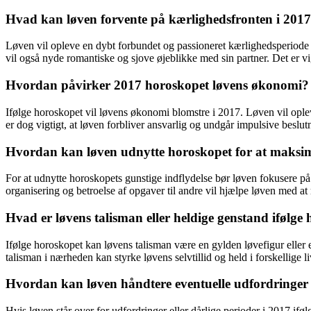
Hvad kan løven forvente på kærlighedsfronten i 2017
Løven vil opleve en dybt forbundet og passioneret kærlighedsperiode i
vil også nyde romantiske og sjove øjeblikke med sin partner. Det er vi
Hvordan påvirker 2017 horoskopet løvens økonomi?
Ifølge horoskopet vil løvens økonomi blomstre i 2017. Løven vil oplev
er dog vigtigt, at løven forbliver ansvarlig og undgår impulsive beslu
Hvordan kan løven udnytte horoskopet for at maksim
For at udnytte horoskopets gunstige indflydelse bør løven fokusere på a
organisering og betroelse af opgaver til andre vil hjælpe løven med 
Hvad er løvens talisman eller heldige genstand ifølge
Ifølge horoskopet kan løvens talisman være en gylden løvefigur eller
talisman i nærheden kan styrke løvens selvtillid og held i forskellige l
Hvordan kan løven håndtere eventuelle udfordringer e
Hvis løven står over for udfordringer eller dårlige perioder i 2017 ifø