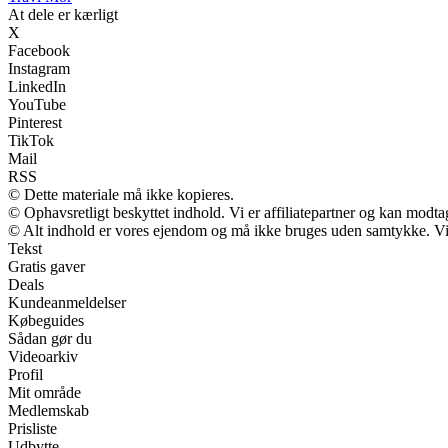
At dele er kærligt
X
Facebook
Instagram
LinkedIn
YouTube
Pinterest
TikTok
Mail
RSS
© Dette materiale må ikke kopieres.
© Ophavsretligt beskyttet indhold. Vi er affiliatepartner og kan modt
© Alt indhold er vores ejendom og må ikke bruges uden samtykke. Vi m
Tekst
Gratis gaver
Deals
Kundeanmeldelser
Købeguides
Sådan gør du
Videoarkiv
Profil
Mit område
Medlemskab
Prisliste
Udbytte