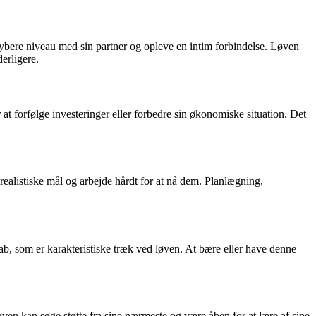
 dybere niveau med sin partner og opleve en intim forbindelse. Løven
erligere.
t forfølge investeringer eller forbedre sin økonomiske situation. Det
 realistiske mål og arbejde hårdt for at nå dem. Planlægning,
b, som er karakteristiske træk ved løven. At bære eller have denne
Løven kan søge støtte fra sine nærmeste og være åben for at lære af sine