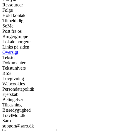
Ressourcer
Følge
Hold kontakt
Tilmeld dig
SoMe
Post fra os
Brugergruppe
Lokale borgere
Links på siden
Oversigt
Tekster
Dokumenter
Tekstunivers
RSS
Lovgivning
Webcookies
Persondatapolitik
Ejerskab
Betingelser
Tilpasning
Bæredygtighed
TravlMor.dk
Saro
support@saro.dk