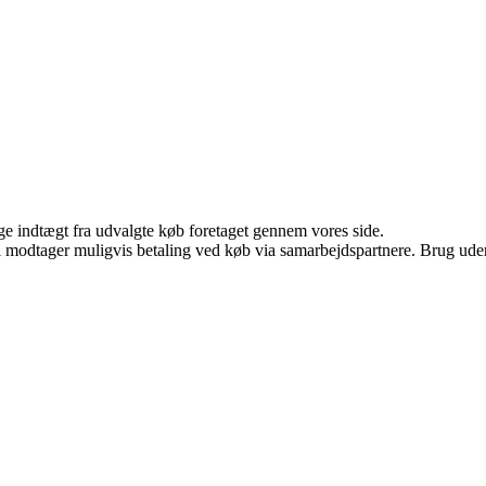
age indtægt fra udvalgte køb foretaget gennem vores side.
odtager muligvis betaling ved køb via samarbejdspartnere. Brug uden ti