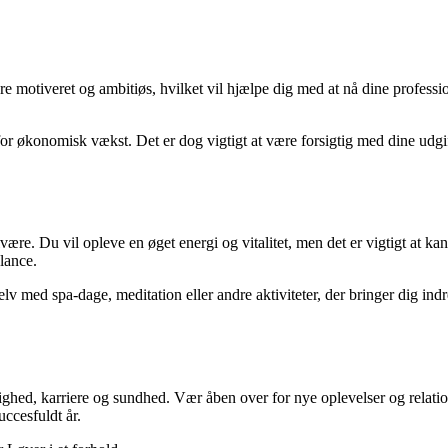
re motiveret og ambitiøs, hvilket vil hjælpe dig med at nå dine professio
or økonomisk vækst. Det er dog vigtigt at være forsigtig med dine udg
elvære. Du vil opleve en øget energi og vitalitet, men det er vigtigt at
lance.
g selv med spa-dage, meditation eller andre aktiviteter, der bringer dig 
ed, karriere og sundhed. Vær åben over for nye oplevelser og relatione
ccesfuldt år.