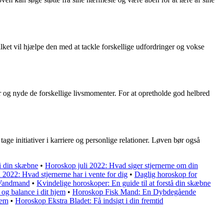
lket vil hjælpe den med at tackle forskellige udfordringer og vokse
er og nyde de forskellige livsmomenter. For at opretholde god helbred
age initiativer i karriere og personlige relationer. Løven bør også
i din skæbne
•
Horoskop juli 2022: Hvad siger stjernerne om din
022: Hvad stjernerne har i vente for dig
•
Daglig horoskop for
 Vandmand
•
Kvindelige horoskoper: En guide til at forstå din skæbne
og balance i dit hjem
•
Horoskop Fisk Mand: En Dybdegående
jem
•
Horoskop Ekstra Bladet: Få indsigt i din fremtid