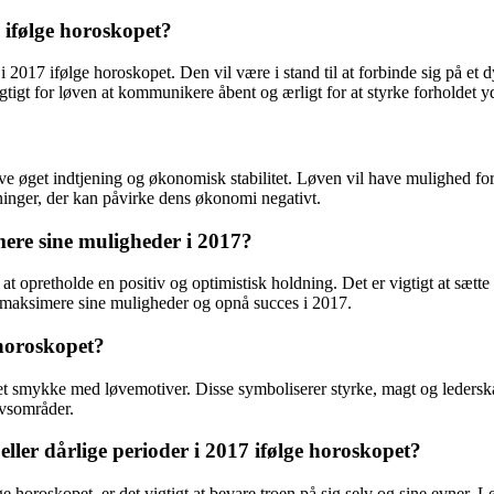
 ifølge horoskopet?
 2017 ifølge horoskopet. Den vil være i stand til at forbinde sig på et
gtigt for løven at kommunikere åbent og ærligt for at styrke forholdet yd
e øget indtjening og økonomisk stabilitet. Løven vil have mulighed for a
tninger, der kan påvirke dens økonomi negativt.
ere sine muligheder i 2017?
t opretholde en positiv og optimistisk holdning. Det er vigtigt at sætte
at maksimere sine muligheder og opnå succes i 2017.
 horoskopet?
 et smykke med løvemotiver. Disse symboliserer styrke, magt og lederska
ivsområder.
ller dårlige perioder i 2017 ifølge horoskopet?
lge horoskopet, er det vigtigt at bevare troen på sig selv og sine evner. 