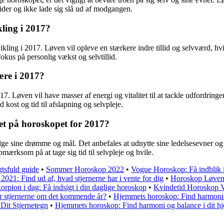
tider og ikke lade sig slå ud af modgangen.
ling i 2017?
kling i 2017. Løven vil opleve en stærkere indre tillid og selvværd, hvi
okus på personlig vækst og selvtillid.
ære i 2017?
. Løven vil have masser af energi og vitalitet til at tackle udfordring
 kost og tid til afslapning og selvpleje.
eret på horoskopet for 2017?
lge sine drømme og mål. Det anbefales at udnytte sine ledelsesevner og t
ærksom på at tage sig tid til selvpleje og hvile.
tsfuld guide
•
Sommer Horoskop 2022
•
Vogue Horoskop: Få indblik 
2021: Find ud af, hvad stjernerne har i vente for dig
•
Horoskop Løven 2
rpion i dag: Få indsigt i din daglige horoskop
•
Kvindetid Horoskop
r stjernerne om det kommende år?
•
Hjemmets horoskop: Find harmoni 
Dit Stjernetegn
•
Hjemmets horoskop: Find harmoni og balance i dit h