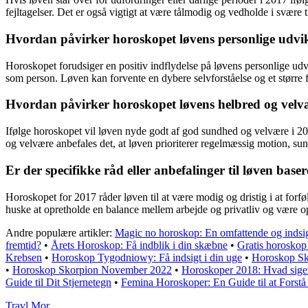
fejltagelser. Det er også vigtigt at være tålmodig og vedholde i svære 
Hvordan påvirker horoskopet løvens personlige udvik
Horoskopet forudsiger en positiv indflydelse på løvens personlige udvi
som person. Løven kan forvente en dybere selvforståelse og et større f
Hvordan påvirker horoskopet løvens helbred og velv
Ifølge horoskopet vil løven nyde godt af god sundhed og velvære i 2017
og velvære anbefales det, at løven prioriterer regelmæssig motion, sund
Er der specifikke råd eller anbefalinger til løven bas
Horoskopet for 2017 råder løven til at være modig og dristig i at forfø
huske at opretholde en balance mellem arbejde og privatliv og være opm
Andre populære artikler:
Magic no horoskop: En omfattende og indsig
fremtid?
•
Årets Horoskop: Få indblik i din skæbne
•
Gratis horoskop 
Krebsen
•
Horoskop Tygodniowy: Få indsigt i din uge
•
Horoskop Sko
•
Horoskop Skorpion November 2022
•
Horoskoper 2018: Hvad sige
Guide til Dit Stjernetegn
•
Femina Horoskoper: En Guide til at Forstå 
Travl Mor