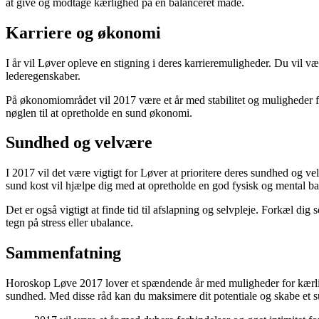
at give og modtage kærlighed på en balanceret måde.
Karriere og økonomi
I år vil Løver opleve en stigning i deres karrieremuligheder. Du vil væ
lederegenskaber.
På økonomiområdet vil 2017 være et år med stabilitet og muligheder f
nøglen til at opretholde en sund økonomi.
Sundhed og velvære
I 2017 vil det være vigtigt for Løver at prioritere deres sundhed og v
sund kost vil hjælpe dig med at opretholde en god fysisk og mental ba
Det er også vigtigt at finde tid til afslapning og selvpleje. Forkæl di
tegn på stress eller ubalance.
Sammenfatning
Horoskop Løve 2017 lover et spændende år med muligheder for kærligh
sundhed. Med disse råd kan du maksimere dit potentiale og skabe et su