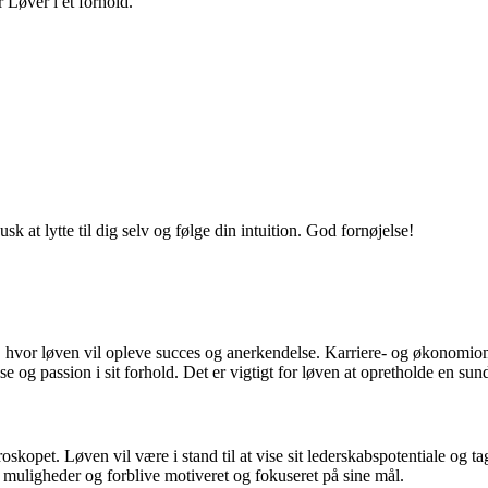
 Løver i et forhold.
 at lytte til dig selv og følge din intuition. God fornøjelse!
 hvor løven vil opleve succes og anerkendelse. Karriere- og økonomiområ
 og passion i sit forhold. Det er vigtigt for løven at opretholde en sund
skopet. Løven vil være i stand til at vise sit lederskabspotentiale og ta
e muligheder og forblive motiveret og fokuseret på sine mål.