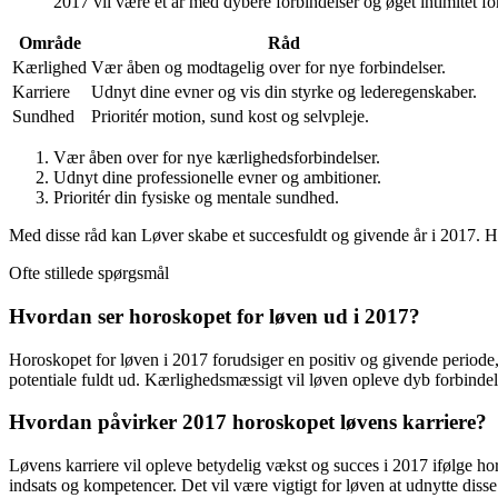
2017 vil være et år med dybere forbindelser og øget intimitet for
Område
Råd
Kærlighed
Vær åben og modtagelig over for nye forbindelser.
Karriere
Udnyt dine evner og vis din styrke og lederegenskaber.
Sundhed
Prioritér motion, sund kost og selvpleje.
Vær åben over for nye kærlighedsforbindelser.
Udnyt dine professionelle evner og ambitioner.
Prioritér din fysiske og mentale sundhed.
Med disse råd kan Løver skabe et succesfuldt og givende år i 2017. Husk
Ofte stillede spørgsmål
Hvordan ser horoskopet for løven ud i 2017?
Horoskopet for løven i 2017 forudsiger en positiv og givende periode,
potentiale fuldt ud. Kærlighedsmæssigt vil løven opleve dyb forbindelse
Hvordan påvirker 2017 horoskopet løvens karriere?
Løvens karriere vil opleve betydelig vækst og succes i 2017 ifølge horo
indsats og kompetencer. Det vil være vigtigt for løven at udnytte diss